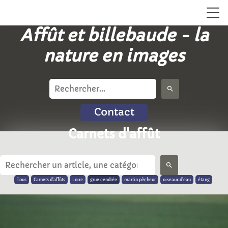
Affût et billebaude - la
nature en images
search
Contact
Carnets d'affût
search
Tous
Carnets d'affûts
Loire
grue cendrée
martin pêcheur
oiseaux d'eau
étang