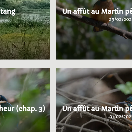
étang
Un affût au Martin p
29/02/202
heur (chap. 3)
Un affût au Martin p
01/02/202