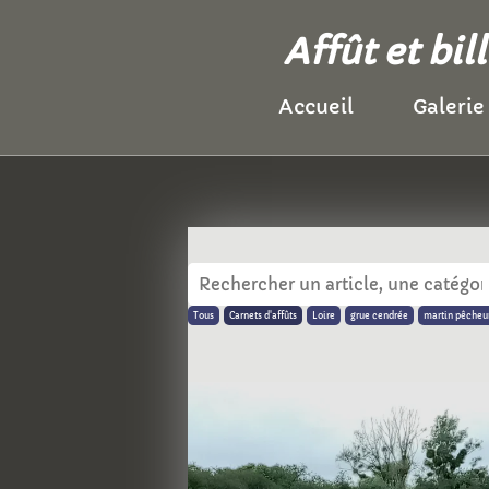
Affût et bi
Accueil
Galerie
Tous
Carnets d'affûts
Loire
grue cendrée
martin pêcheu