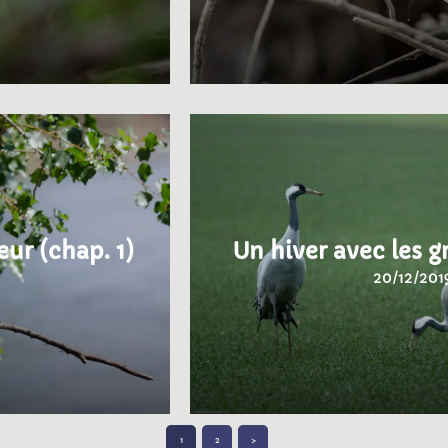
ur (chap. 1)
Un hiver avec les g
20/12/201
1
2
>