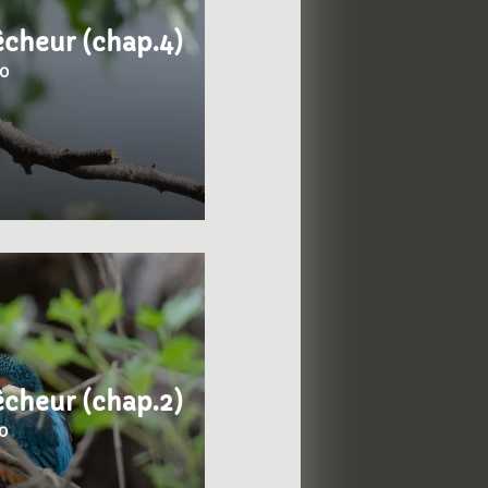
êcheur (chap.4)
0
êcheur (chap.2)
0