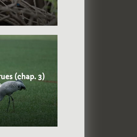
rues (chap. 3)
9