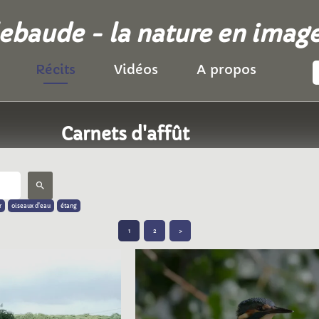
llebaude - la nature en imag
Récits
Vidéos
A propos
Carnets d'affût
search
r
oiseaux d'eau
étang
1
2
>