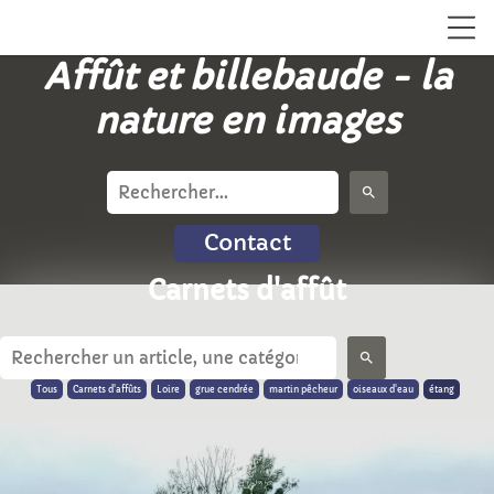
Affût et billebaude - la
nature en images
search
Contact
Carnets d'affût
search
Tous
Carnets d'affûts
Loire
grue cendrée
martin pêcheur
oiseaux d'eau
étang