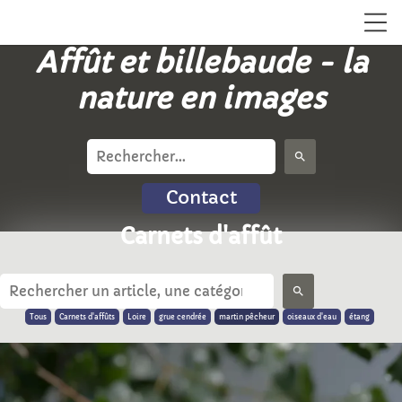
Affût et billebaude - la
nature en images
search
Contact
Carnets d'affût
search
Tous
Carnets d'affûts
Loire
grue cendrée
martin pêcheur
oiseaux d'eau
étang