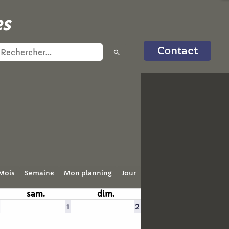
es
Contact
search
Mois
Semaine
Mon planning
Jour
sam.
dim.
1
2