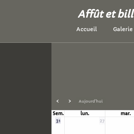
Affût et bi
Accueil
Galerie
Aujourd'hui
Sem.
lun.
mar.
31
27