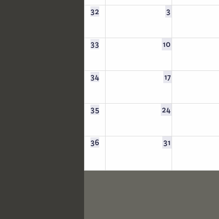
32
3
33
10
34
17
35
24
36
31