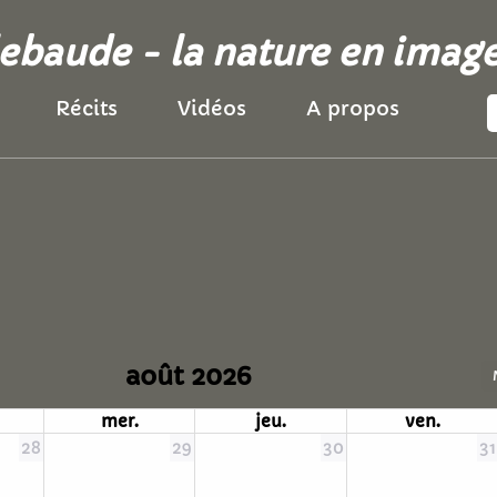
llebaude - la nature en imag
Récits
Vidéos
A propos
août 2026
mer.
jeu.
ven.
28
29
30
31