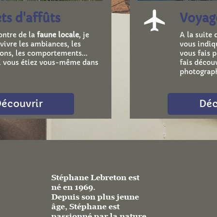
airplanemode_active
ts d'affûts
Voyag
ontre de la
faune locale
, je
A la suite
 vivre les ambiances, les
vous indiqu
ons, les comportements...
vous fais p
 vous étiez vous-même dans
fais découv
photograph
écouvrir
Déc
Stéphane Lebreton est
né en 1969.
Depuis son plus jeune
âge, Stéphane est
passionné par la nature.