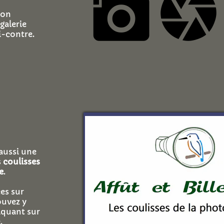
add_a_photo
camera
ion
galerie
i-contre.
 aussi une
s
coulisses
e
.
es sur
uvez y
iquant sur
.