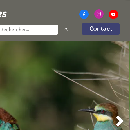
es



Contact
search
